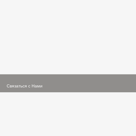
Связаться с Нами
☎ +7 922 632 11 14
✉ support@kvastar.ru
Viber +7 922 632 11 14
WhatsApp +7 922 632 11 14
Информация
-
Связаться с нами
-
Условия соглашения
-
Мы в Соц.Сетях