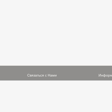
Связаться с Нами
Информ
☎ +7 922 632 11 14
-
Связать
✉ support@kvastar.ru
-
Условия
Viber +7 922 632 11 14
-
Мы в Со
WhatsApp +7 922 632 11 14