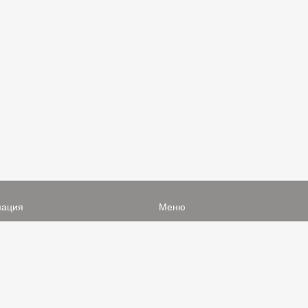
ация
Меню
ся с нами
-
Избранное
 соглашения
-
Добавить объявление
ц.Сетях
-
Статьи
-
Магазины
-
Добавить Магазин
-
Добавить Статью
-
Установить приложение